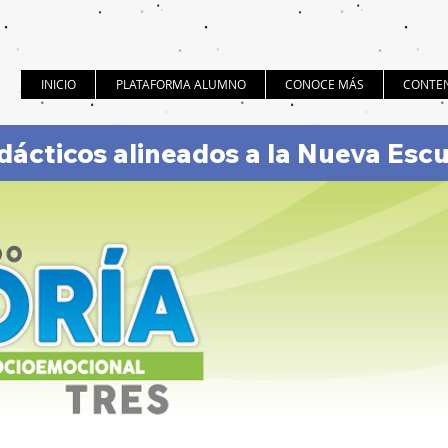
INICIO
PLATAFORMA ALUMNO
CONOCE MÁS
CONTEN
idácticos alineados a la Nueva Esc