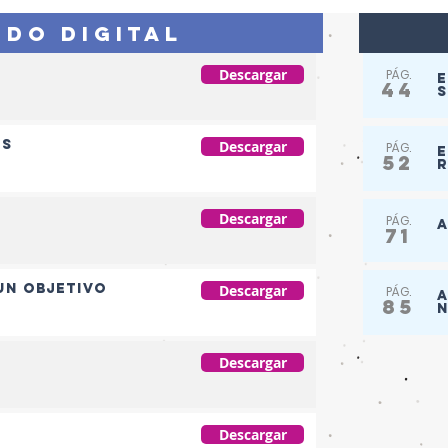
IDO DIGITAL
Descargar
PÁG.
E
44
S
es
Descargar
PÁG.
E
52
Descargar
PÁG.
A
71
un objetivo
Descargar
PÁG.
A
85
n
Descargar
Descargar