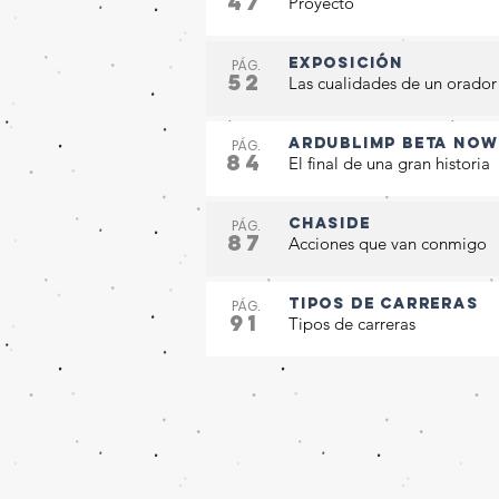
47
Proyecto
Exposición
PÁG.
52
Las cualidades de un orador
ArduBlimp Beta now
PÁG.
84
El final de una gran historia
CHASIDE
PÁG.
87
Acciones que van conmigo
Tipos de carreras
PÁG.
91
Tipos de carreras