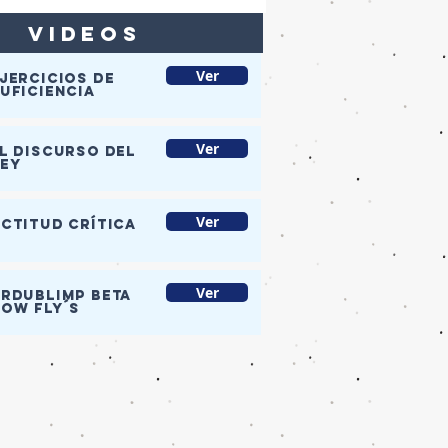
VIDEOS
Ver
JERCICIOS DE
UFICIENCIA
Ver
l discurso del
rey
Ver
ctitud crítica
Ver
rduBlimp Beta
ow fly´s