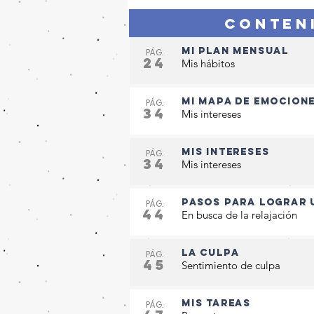
CONTEN
Mi plan mensual
PÁG.
24
Mis hábitos
Mi mapa de emocion
PÁG.
34
Mis intereses
Mis intereses
PÁG.
34
Mis intereses
Pasos para lograr 
PÁG.
44
En busca de la relajación
La culpa
PÁG.
45
Sentimiento de culpa
Mis tareas
PÁG.